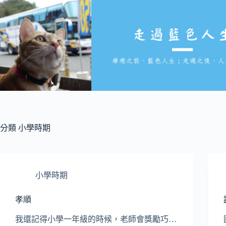
跳
至
主
要
內
容
分類
小學時期
小學時期
孝順
我還記得小學一年級的時候，老師會獎勵巧…