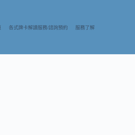
頁
各式牌卡解讀服務/諮詢預約
服務了解