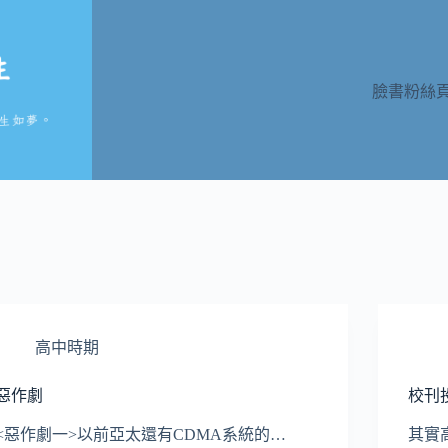
臉書粉絲
高中時期
惡作劇
校刊
<惡作劇一>以前亞太還有CDMA系統的…
其實