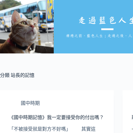
跳
至
主
要
內
容
分類
站長的記憶
國中時期
《國中時期記憶》我一定要接受你的付出嗎？
「不被接受就是對方不好嗎」 其實這