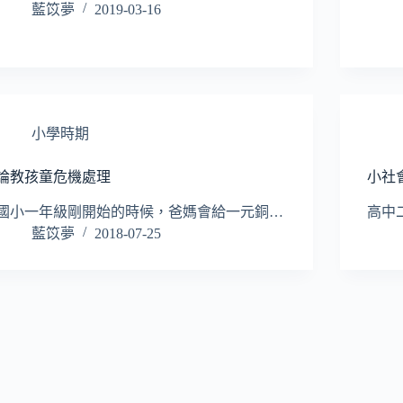
藍笖夢
2019-03-16
小學時期
論教孩童危機處理
小社
國小一年級剛開始的時候，爸媽會給一元銅…
高中
藍笖夢
2018-07-25