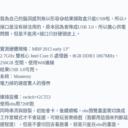
我為自己的腦洞感到無以形容😅結果擷取盒只能USB啦，所以⚡️
接口是沒有辦法用的，原本因為會降成USB 3.0，所以擔心供電
問題，但是不能用⚡️接口只好硬頭皮上。
實測硬體規格：MBP 2015 early 13”
2.7GHz 雙核心 Intel Core i5 處理器、8GB DDR3 1867MHz、
256GB 空間，使用Wifi連線
結果USB 3.0可用。
系統：Monterey
電力掉的速度驚人的慢😳
連接設備：switch+GC553
使用obs用720P跑
同時串流與錄製，初始會卡，後續順暢，obs預覽畫面需切換成
工作室模式才不會延遲，可遊玩音樂遊戲（我都用這個來判斷延
遲程度），但是不要切回去看臉書，就是只能在obs的畫面。