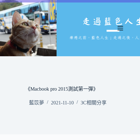
跳
至
主
要
內
容
《Macbook pro 2015測試第一彈》
藍笖夢
2021-11-10
3C相關分享