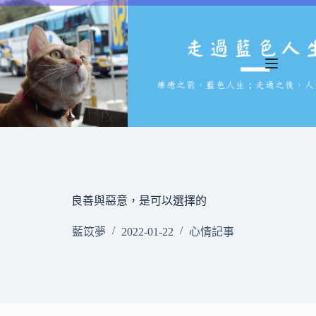
跳
至
主
要
內
容
良善與惡意，是可以選擇的
藍笖夢
2022-01-22
心情記事