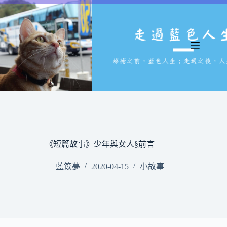
跳
至
主
要
內
容
《短篇故事》少年與女人§前言
藍笖夢
2020-04-15
小故事