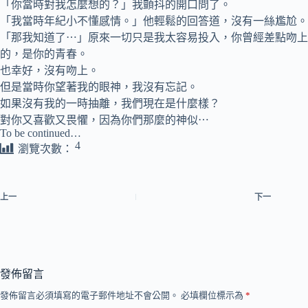
「你當時對我怎麼想的？」我顫抖的開口問了。
「我當時年紀小不懂感情。」他輕鬆的回答道，沒有一絲尷尬。
「那我知道了⋯」原來一切只是我太容易投入，你曾經差點吻上
的，是你的青春。
也幸好，沒有吻上。
但是當時你望著我的眼神，我沒有忘記。
如果沒有我的一時抽離，我們現在是什麼樣？
對你又喜歡又畏懼，因為你們那麼的神似⋯
To be continued…
4
瀏覽次數：
上一
下一
發佈留言
發佈留言必須填寫的電子郵件地址不會公開。
必填欄位標示為
*