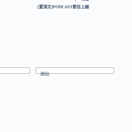
[置頂文]PODCAST節目上線
網站