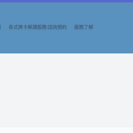
頁
各式牌卡解讀服務/諮詢預約
服務了解