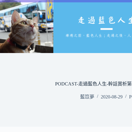
跳
至
主
要
內
容
PODCAST-走過藍色人生-幹話賞析
藍笖夢
2020-08-29
P