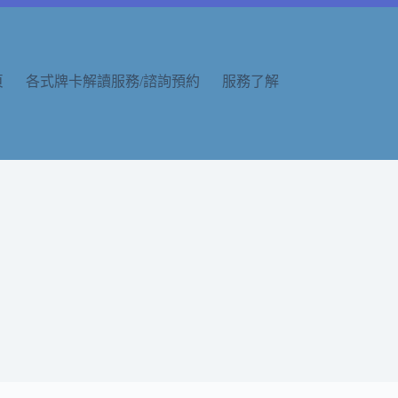
頁
各式牌卡解讀服務/諮詢預約
服務了解