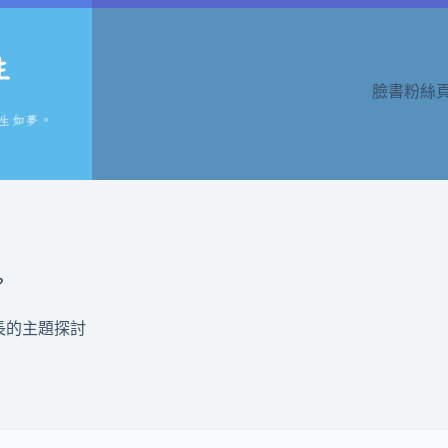
臉書粉絲
？
長的主題探討