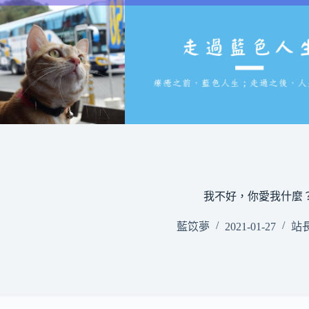
跳
至
主
要
內
容
我不好，你愛我什麼
藍笖夢
2021-01-27
站