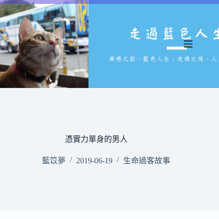
跳
至
主
要
內
容
憑實力單身的男人
藍笖夢
2019-06-19
生命過客故事