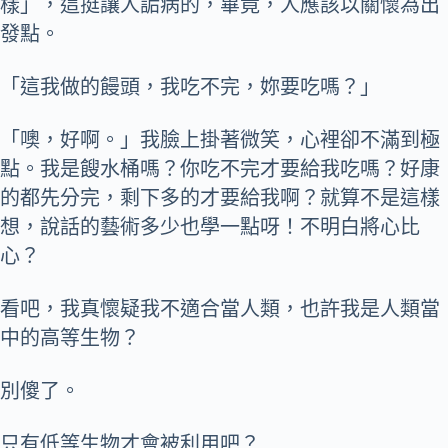
樣」，這挺讓人詬病的，畢竟，人應該以關懷為出
發點。
「這我做的饅頭，我吃不完，妳要吃嗎？」
「噢，好啊。」我臉上掛著微笑，心裡卻不滿到極
點。我是餿水桶嗎？你吃不完才要給我吃嗎？好康
的都先分完，剩下多的才要給我啊？就算不是這樣
想，說話的藝術多少也學一點呀！不明白將心比
心？
看吧，我真懷疑我不適合當人類，也許我是人類當
中的高等生物？
別傻了。
只有低等生物才會被利用吧？