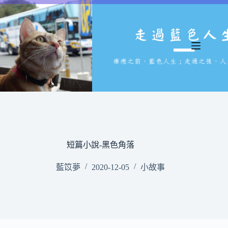
跳
至
主
要
內
容
短篇小說-黑色角落
藍笖夢
2020-12-05
小故事