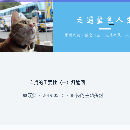
跳
至
主
要
內
容
自覺的重要性（一）舒適圈
藍笖夢
2019-05-15
站長的主題探討