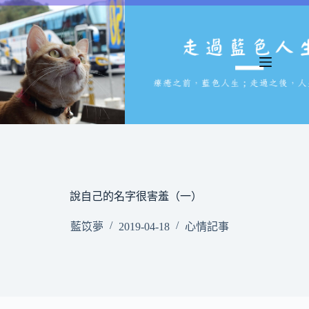
跳
至
主
要
內
容
說自己的名字很害羞（一）
藍笖夢
2019-04-18
心情記事