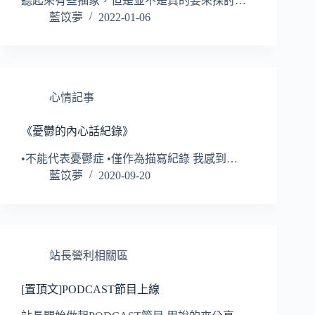
聽起來有些抽象，但是並不是真的要來探討…
藍笖夢
2022-01-06
心情記事
《憂鬱的內心話紀錄》
•不能代表憂鬱症 •僅作為描寫紀錄 我感到…
藍笖夢
2020-09-20
站長營利相關區
[置頂文]PODCAST節目上線