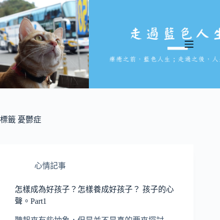
跳
至
主
要
內
容
標籤
憂鬱症
心情記事
怎樣成為好孩子？怎樣養成好孩子？ 孩子的心
聲。Part1