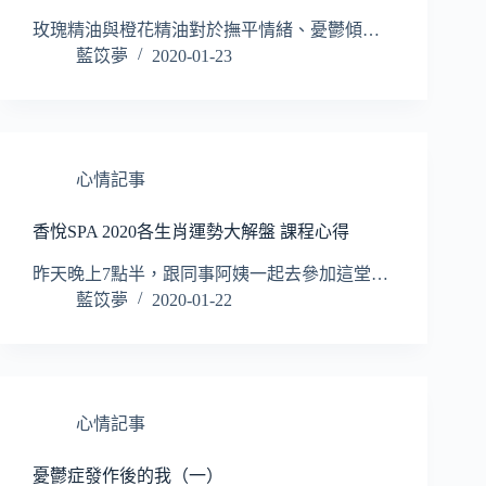
玫瑰精油與橙花精油對於撫平情緒、憂鬱傾…
藍笖夢
2020-01-23
心情記事
香悅SPA 2020各生肖運勢大解盤 課程心得
昨天晚上7點半，跟同事阿姨一起去參加這堂…
藍笖夢
2020-01-22
心情記事
憂鬱症發作後的我（一）