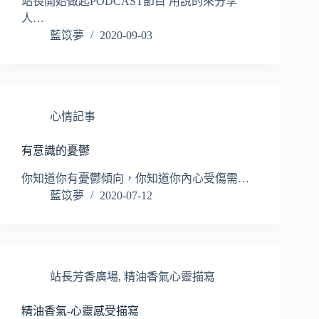
站長開始做起PODCAST節目 用說的來分享
人…
藍笖夢
2020-09-03
心情記事
有意識的憂鬱
你知道你有憂鬱傾向，你知道你內心受傷需…
藍笖夢
2020-07-12
站長芳香廣場
,
精油香氣心靈描寫
精油香氣-心靈感受描寫