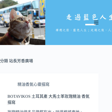
跳
至
主
要
內
容
分類
站長芳香廣場
精油香氣心靈描寫
BOTAVIKOS 土耳其產 大馬士革玫瑰精油 香氣
描寫