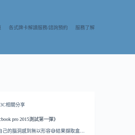
頁
各式牌卡解讀服務/諮詢預約
服務了解
3C相關分享
cbook pro 2015測試第一彈》
自己的腦洞感到無以形容😅結果擷取盒…