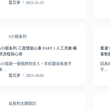
藍笖夢
2021-11-23
S小姐系列
S小姐系列-三度墮胎心事 PART 1 人工流產/藥
重灌十
流流程與心得
毒軟
S小姐是一個很胖的女人，年紀跟站長差不
因為是
多…
不…
藍笖夢
2021-10-01
站長的主題探討