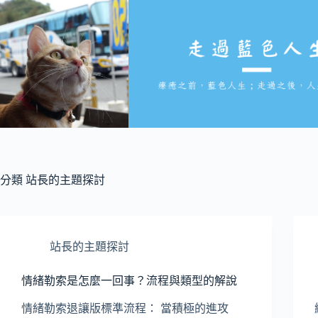
跳
至
主
要
內
容
分類
站長的主題探討
站長的主題探討
情緒勒索是怎麼一回事？流程與類型的解說
情緒勒索退讓版標準流程： 當積極的進攻